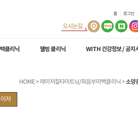
홈
로그인
미백클리닉
웰빙 클리닉
WITH 건강정보 / 공지
HOME
>
레이저질타이트닝/외음부미백클리닉
>
소양
레이저