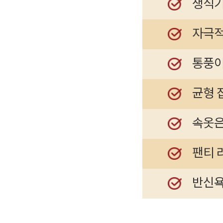
생식기
자극적
통풍이
균형 
속옷은
팬티 
반신욕