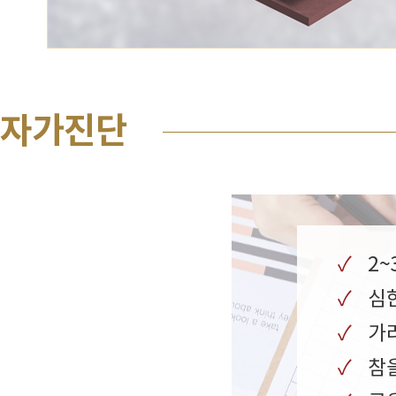
자가진단
2
심
가
참