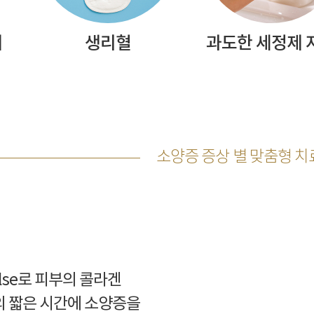
대
생리혈
과도한 세정제 
소양증 증상 별 맞춤형 치
ulse로 피부의 콜라겐
의 짧은 시간에 소양증을