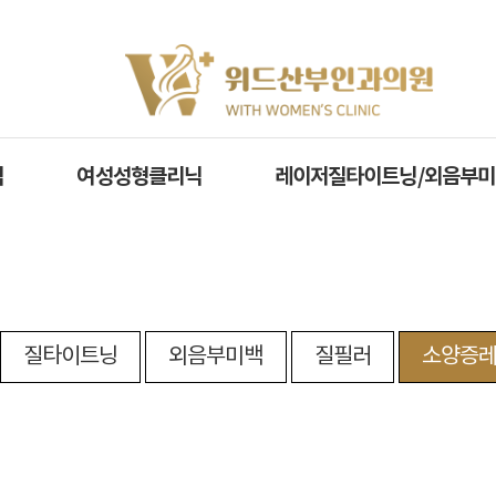
닉
여성성형클리닉
레이저질타이트닝/외음부
질타이트닝
외음부미백
질필러
소양증