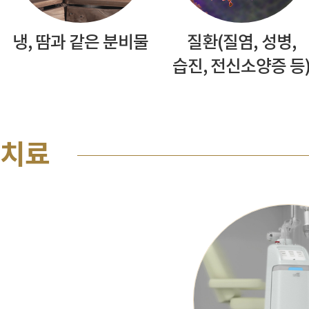
냉, 땀과 같은 분비물
질환(질염, 성병,
습진, 전신소양증 등
치료