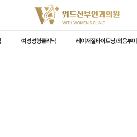
닉
여성성형클리닉
레이저질타이트닝/외음부