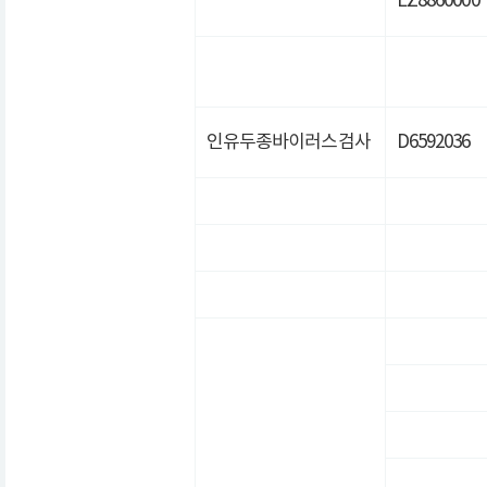
EZ8860000
인유두종바이러스검사
D6592036