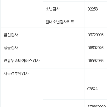
소변검사
D2253
원내소변검사키트
임신검사
D3720003
냉균검사
D6802026
인유두종바이러스검사
D6592036
자궁경부암검사
C5624