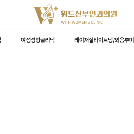
닉
여성성형클리닉
레이저질타이트닝/외음부