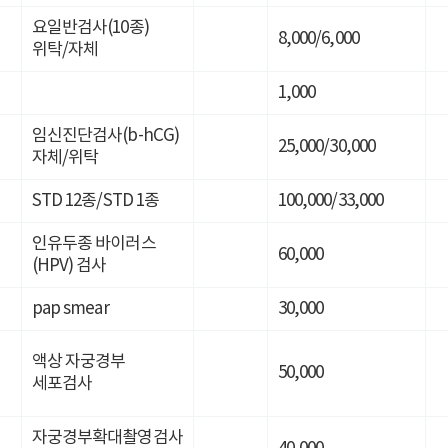
요일반검사(10종)
8,000/6,000
위탁/자체
1,000
임신진단검사(b-hCG)
25,000/30,000
자체/위탁
STD 12종/STD 1종
100,000/33,000
인유두종 바이러스
60,000
(HPV) 검사
pap smear
30,000
액상 자궁경부
50,000
세포검사
자궁경부확대촬영검사