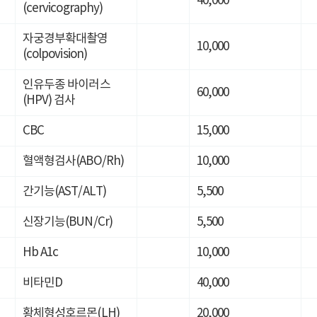
40,000
(cervicography)
자궁경부확대촬영
10,000
(colpovision)
인유두종 바이러스
60,000
(HPV) 검사
CBC
15,000
혈액형검사(ABO/Rh)
10,000
간기능(AST/ALT)
5,500
신장기능(BUN/Cr)
5,500
Hb A1c
10,000
비타민D
40,000
황체형성호르몬(LH)
20,000