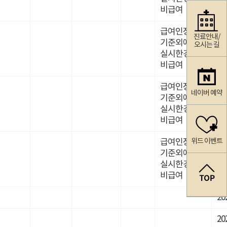
비급여
급여인정
진료안내/
기준외에
오시는 길
20
실시한경우
비급여
급여인정
네이버 예약
기준외에
20
실시한경우
비급여
위드 이벤트
급여인정
기준외에
20
실시한경우
비급여
20
20