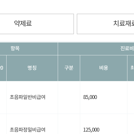
약제료
치료재
항목
진료비용
0
명칭
구분
비용
초음파일반비급여
85,000
초음파정밀비급여
125,000