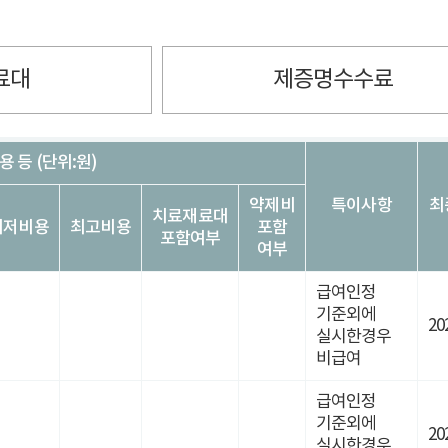
료대
제증명수수료
 등 (단위:원)
약제비
특이사항
최
치료재료대
최저비용
최고비용
포함
포함여부
여부
급여인정
기준외에
20
실시한경우
비급여
급여인정
기준외에
20
실시한경우