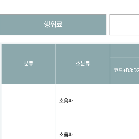
행위료
분류
소분류
코드+D3:D2
초음파
초음파